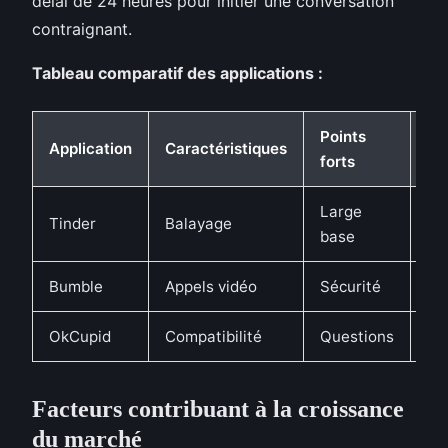
délai de 24 heures pour initier une conversation
contraignant.
Tableau comparatif des applications :
Points
Po
Application
Caractéristiques
forts
fa
Large
Tinder
Balayage
Sup
base
Bumble
Appels vidéo
Sécurité
Dé
OkCupid
Compatibilité
Questions
Co
Facteurs contribuant à la croissance
du marché